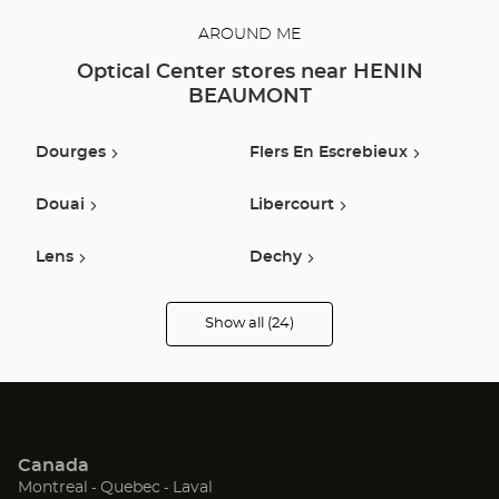
AROUND ME
Optical Center stores near HENIN
BEAUMONT
Dourges
Flers En Escrebieux
Douai
Libercourt
Lens
Dechy
Vendin Le Vieil
Liévin
Show all (24)
Optical
Center
Opticien
Armentieres
Longueau
stores
Saint-Laurent-Blangy
Seclin
Canada
Arras
Orchies
(Open
(Open
(Open
Montreal
Quebec
Laval