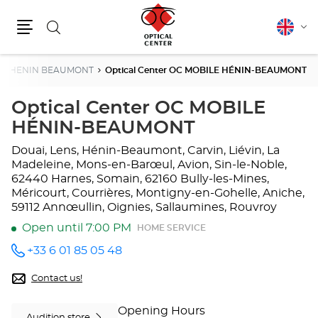
Search
English
Cha
Menu
lang
HENIN BEAUMONT
Optical Center OC MOBILE HÉNIN-BEAUMONT
Optical Center OC MOBILE
HÉNIN-BEAUMONT
Douai, Lens, Hénin-Beaumont, Carvin, Liévin, La
Madeleine, Mons-en-Barœul, Avion, Sin-le-Noble,
62440 Harnes, Somain, 62160 Bully-les-Mines,
Méricourt, Courrières, Montigny-en-Gohelle, Aniche,
59112 Annœullin, Oignies, Sallaumines, Rouvroy
Open until 7:00 PM
HOME SERVICE
+33 6 01 85 05 48
Call the
store
Optical
Contact us!
Center
OC
Opening Hours
MOBILE
Audition store