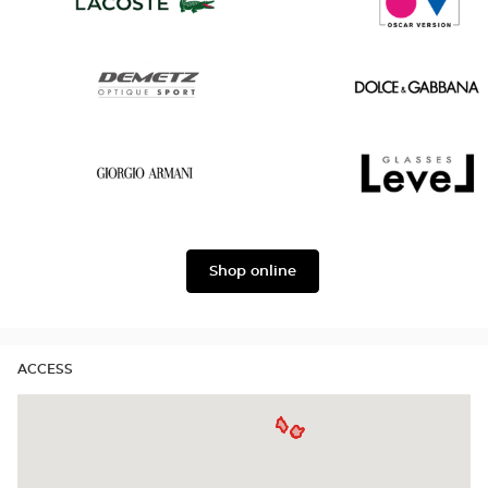
Laurent
Ford
Lacoste
Oscar
version
Demetz
Dolce
&
Gabbana
Georgio
Level
Armani
Shop online
ACCESS