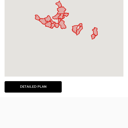
DETAILED PLAN
SEE
THE
DETAILED
PLAN