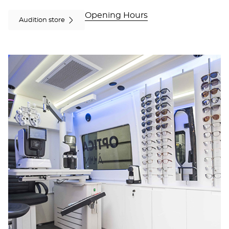
OC
Opening Hours
MOBILE
Audition store
ARMENTIÈRES
at