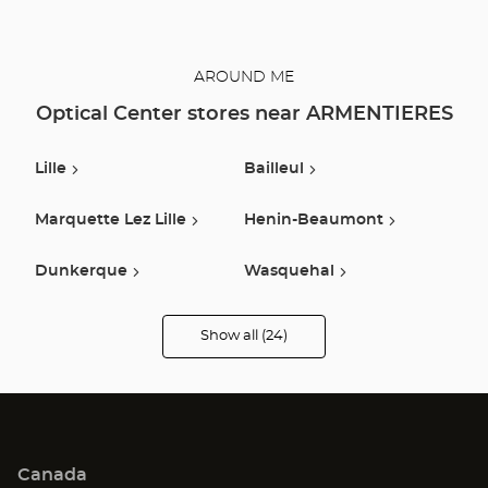
AROUND ME
Optical Center stores near ARMENTIERES
Lille
Bailleul
Marquette Lez Lille
Henin-Beaumont
Dunkerque
Wasquehal
Lesquin
Villeneuve D Ascq
Show all (24)
Optical
Center
Opticien
Roncq
Seclin
stores
Longueau
Libercourt
Canada
Hazebrouck
Lys Lez Lannoy