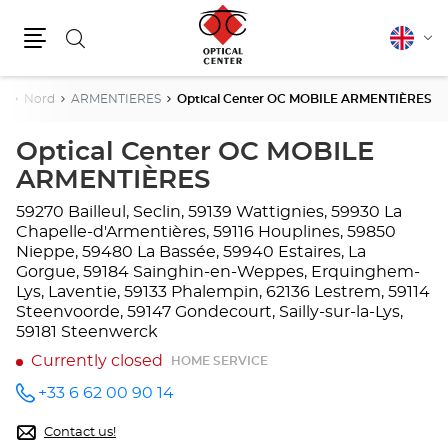
Search
English
Cha
Menu
lang
ce
Nord
ARMENTIERES
Optical Center OC MOBILE ARMENTIÈRES
Optical Center OC MOBILE
ARMENTIÈRES
59270 Bailleul, Seclin, 59139 Wattignies, 59930 La
Chapelle-d'Armentières, 59116 Houplines, 59850
Nieppe, 59480 La Bassée, 59940 Estaires, La
Gorgue, 59184 Sainghin-en-Weppes, Erquinghem-
Lys, Laventie, 59133 Phalempin, 62136 Lestrem, 59114
Steenvoorde, 59147 Gondecourt, Sailly-sur-la-Lys,
59181 Steenwerck
Currently closed
HOME SERVICE
+33 6 62 00 90 14
Call the
store
Optical
Contact us!
Center