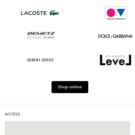
Saint
Tom
Laurent
Ford
Lacoste
Oscar
version
Demetz
Dolce
&
Gabbana
Georgio
Level
Armani
Shop online
ACCESS